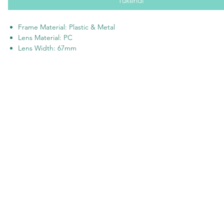
Tükendi
Frame Material: Plastic & Metal
Lens Material: PC
Lens Width: 67mm
Lens Height: 43mm
Bridge Width: 16mm
Temple Length: 135mm
100% UVA & UVB Protection
One size fits most
Hard case & cleaning cloth included