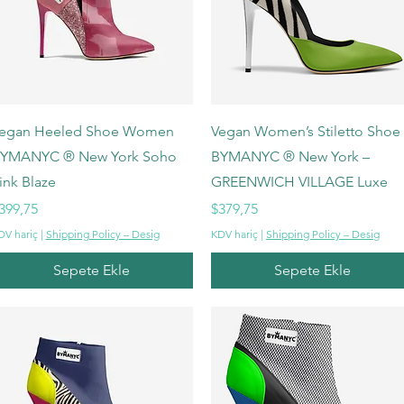
Hızlı Bakış
Hızlı Bakış
egan Heeled Shoe Women
Vegan Women’s Stiletto Shoe
YMANYC ® New York Soho
BYMANYC ® New York –
ink Blaze
GREENWICH VILLAGE Luxe
iyat
Fiyat
399,75
$379,75
DV hariç
|
Shipping Policy – Desig
KDV hariç
|
Shipping Policy – Desig
Sepete Ekle
Sepete Ekle