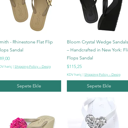
Hızlı Bakış
Hızlı Bakış
mith - Rhinestone Flat Flip
Bloom Crystal Wedge Sandal
lops Sandal
– Handcrafted in New York: Fl
Flops Sandal
iyat
49,00
Fiyat
$115,25
DV hariç
|
Shipping Policy – Desig
KDV hariç
|
Shipping Policy – Desig
Sepete Ekle
Sepete Ekle