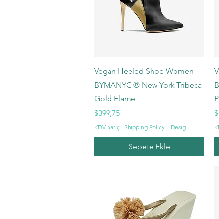
Hızlı Bakış
Vegan Heeled Shoe Women
V
BYMANYC ® New York Tribeca
B
Gold Flame
P
Fiyat
F
$399,75
$
KDV hariç
|
Shipping Policy – Desig
K
Sepete Ekle