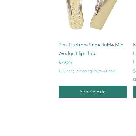
Hızlı Bakış
Pink Hudson- Stipe Ruffle Mid
N
Wedge Flip Flops
E
F
Fiyat
$79,25
F
$
KDV hariç
|
Shipping Policy – Desig
K
Sepete Ekle