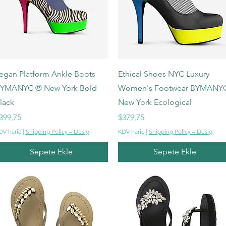
Hızlı Bakış
Hızlı Bakış
egan Platform Ankle Boots
Ethical Shoes NYC Luxury
YMANYC ® New York Bold
Women's Footwear BYMANY
lack
New York Ecological
iyat
Fiyat
399,75
$379,75
DV hariç
|
Shipping Policy – Desig
KDV hariç
|
Shipping Policy – Desig
Sepete Ekle
Sepete Ekle