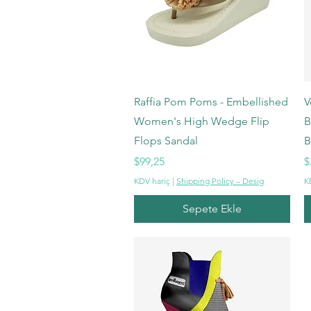
Hızlı Bakış
Raffia Pom Poms - Embellished
V
Women's High Wedge Flip
B
Flops Sandal
B
Fiyat
F
$99,25
$
KDV hariç
|
Shipping Policy – Desig
K
Sepete Ekle