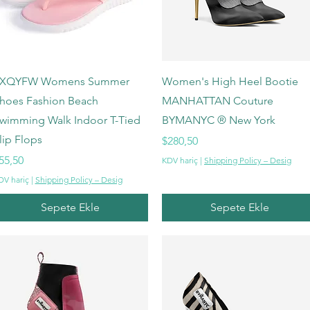
Hızlı Bakış
Hızlı Bakış
XQYFW Womens Summer
Women's High Heel Bootie
hoes Fashion Beach
MANHATTAN Couture
wimming Walk Indoor T-Tied
BYMANYC ® New York
lip Flops
Fiyat
$280,50
iyat
55,50
KDV hariç
|
Shipping Policy – Desig
DV hariç
|
Shipping Policy – Desig
Sepete Ekle
Sepete Ekle