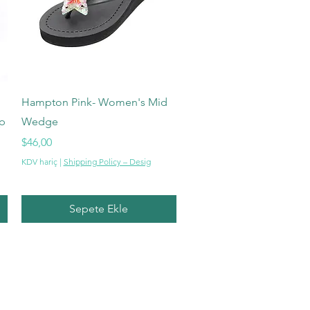
Hızlı Bakış
Hampton Pink- Women's Mid
ip
Wedge
Fiyat
$46,00
KDV hariç
|
Shipping Policy – Desig
Sepete Ekle