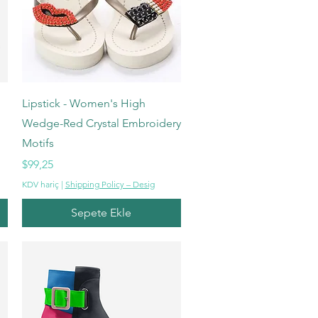
Hızlı Bakış
Lipstick - Women's High
Wedge-Red Crystal Embroidery
Motifs
Fiyat
$99,25
KDV hariç
|
Shipping Policy – Desig
Sepete Ekle