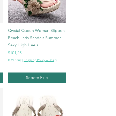
Hızlı Bakış
Crystal Queen Woman Slippers
Beach Lady Sandals Summer
Sexy High Heels
Fiyat
$101,25
KDV hariç
|
Shipping Policy – Desig
Sepete Ekle