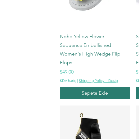
Hızlı Bakış
Noho Yellow Flower -
S
Sequence Embellished
S
Women's High Wedge Flip
S
Flops
F
Fiyat
F
$49,00
$
KDV hariç
|
Shipping Policy – Desig
K
Sepete Ekle