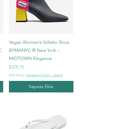
Hızlı Bakış
Vegan Women’s Stiletto Shoe
C
BYMANYC ® New York –
MIDTOWN Elegance
Fiyat
$379,75
KDV hariç
|
Shipping Policy – Desig
Sepete Ekle