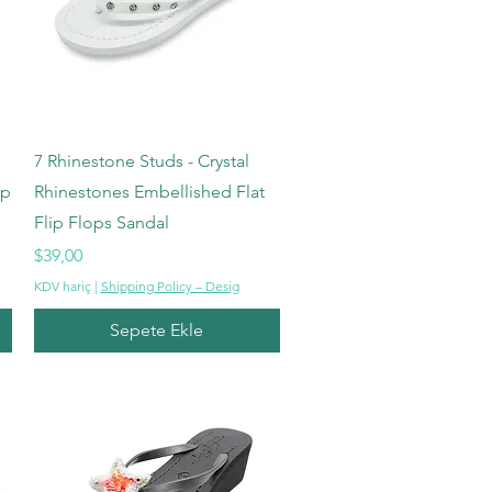
Hızlı Bakış
s
7 Rhinestone Studs - Crystal
ip
Rhinestones Embellished Flat
Flip Flops Sandal
Fiyat
$39,00
KDV hariç
|
Shipping Policy – Desig
Sepete Ekle