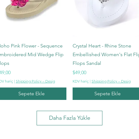
Hızlı Bakış
Hızlı Bakış
oho Pink Flower - Sequence
Crystal Heart - Rhine Stone
mbroidered Mid Wedge Flip
Embellished Women's Flat Fl
lops
Flops Sandal
iyat
Fiyat
49,00
$49,00
DV hariç
|
Shipping Policy – Desig
KDV hariç
|
Shipping Policy – Desig
Sepete Ekle
Sepete Ekle
Daha Fazla Yükle