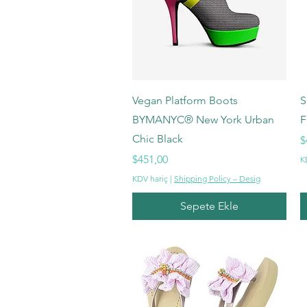
Hızlı Bakış
Vegan Platform Boots
S
BYMANYC® New York Urban
F
Chic Black
F
$
Fiyat
$451,00
K
KDV hariç
|
Shipping Policy – Desig
Sepete Ekle