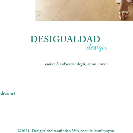
DESIGUALDAD
design
sadece bir aksesuar değil, senin imzan.
ditions)
©2021, Desigualdad tarafından Wix.com ile kurulmuştur.