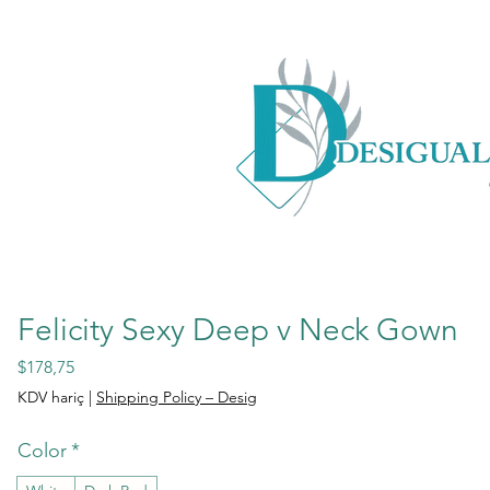
Felicity Sexy Deep v Neck Gown
Fiyat
$178,75
KDV hariç
|
Shipping Policy – Desig
Color
*