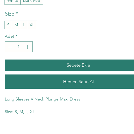
White
Dark Red
Size
*
S
M
L
XL
Adet
*
Sepete Ekle
Hemen Satın Al
Long Sleeves V Neck Plunge Maxi Dress
Size: S, M, L, XL
Colors: Dark Red, Black, White